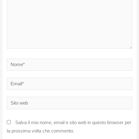
Nome*
Email*
Sito
web
Salva il mio nome, email e sito web in questo browser per
la prossima volta che commento.