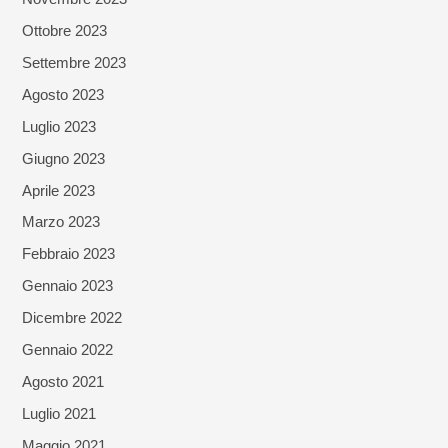
Ottobre 2023
Settembre 2023
Agosto 2023
Luglio 2023
Giugno 2023
Aprile 2023
Marzo 2023
Febbraio 2023
Gennaio 2023
Dicembre 2022
Gennaio 2022
Agosto 2021
Luglio 2021
Maggio 2021