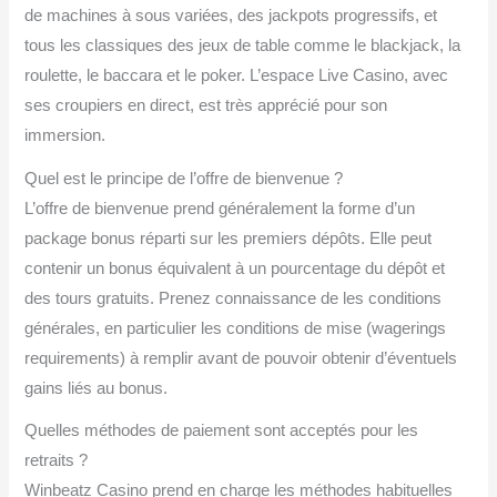
de machines à sous variées, des jackpots progressifs, et
tous les classiques des jeux de table comme le blackjack, la
roulette, le baccara et le poker. L’espace Live Casino, avec
ses croupiers en direct, est très apprécié pour son
immersion.
Quel est le principe de l’offre de bienvenue ?
L’offre de bienvenue prend généralement la forme d’un
package bonus réparti sur les premiers dépôts. Elle peut
contenir un bonus équivalent à un pourcentage du dépôt et
des tours gratuits. Prenez connaissance de les conditions
générales, en particulier les conditions de mise (wagerings
requirements) à remplir avant de pouvoir obtenir d’éventuels
gains liés au bonus.
Quelles méthodes de paiement sont acceptés pour les
retraits ?
Winbeatz Casino prend en charge les méthodes habituelles