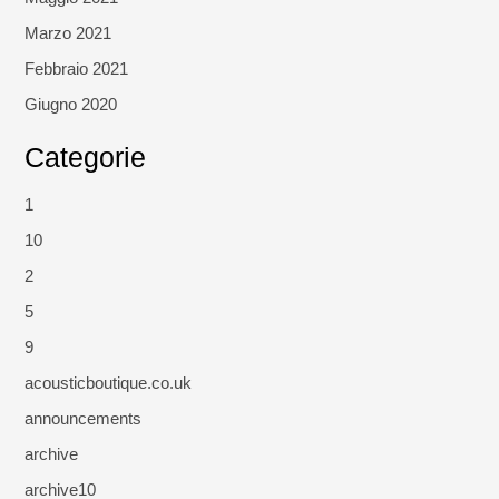
Marzo 2021
Febbraio 2021
Giugno 2020
Categorie
1
10
2
5
9
acousticboutique.co.uk
announcements
archive
archive10