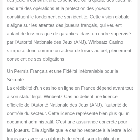
des jeux. Il construit une expérience où la qualité des titres, la
sécurité des opérations et la protection des joueurs
constituent le fondement de son identité. Cette vision globale
s’aligne sur les attentes des joueurs français, qui veulent
autant de frissons que de garanties, dans un cadre supervisé
par l’Autorité Nationale des Jeux (ANJ). Winbeatz Casino
s’impose donc comme un acteur de loisirs actuel, pleinement
conscient de ses obligations.
Un Permis Français et une Fidélité Inébranlable pour la
Sécurité
La crédibilité d’un casino en ligne en France dépend avant tout
à son statut légal. Winbeatz Casino détient une licence
officielle de l’Autorité Nationale des Jeux (ANJ), l’autorité de
contrôle du secteur. Cette licence représente bien plus qu’un
document administratif. C’est une assurance concrète pour
les joueurs. Elle signifie que le casino respecte à la lettre la loi
française, avec ses plafonds de dépôt, son identification