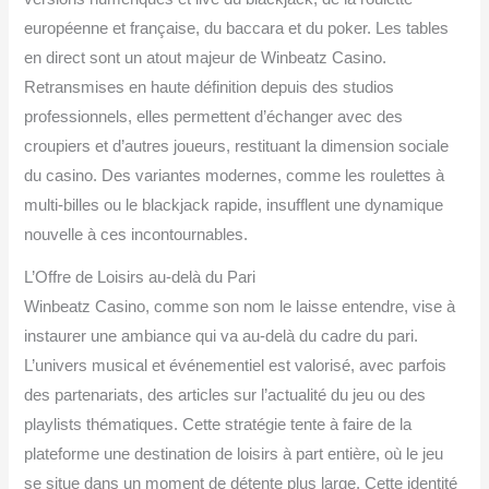
européenne et française, du baccara et du poker. Les tables
en direct sont un atout majeur de Winbeatz Casino.
Retransmises en haute définition depuis des studios
professionnels, elles permettent d’échanger avec des
croupiers et d’autres joueurs, restituant la dimension sociale
du casino. Des variantes modernes, comme les roulettes à
multi-billes ou le blackjack rapide, insufflent une dynamique
nouvelle à ces incontournables.
L’Offre de Loisirs au-delà du Pari
Winbeatz Casino, comme son nom le laisse entendre, vise à
instaurer une ambiance qui va au-delà du cadre du pari.
L’univers musical et événementiel est valorisé, avec parfois
des partenariats, des articles sur l’actualité du jeu ou des
playlists thématiques. Cette stratégie tente à faire de la
plateforme une destination de loisirs à part entière, où le jeu
se situe dans un moment de détente plus large. Cette identité