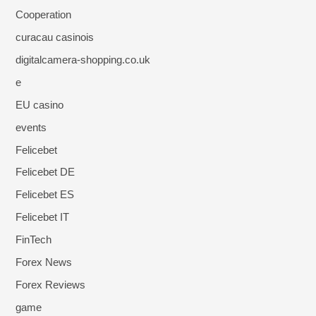
Cooperation
curacau casinois
digitalcamera-shopping.co.uk
e
EU casino
events
Felicebet
Felicebet DE
Felicebet ES
Felicebet IT
FinTech
Forex News
Forex Reviews
game