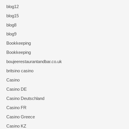
blog12
blog15
blog8
blog9
Bookkeeping
Bookkeeping
boujeerestaurantandbar.co.uk
britsino casino
Casino
Casino DE
Casino Deutschland
Casino FR
Casino Greece
Casino KZ