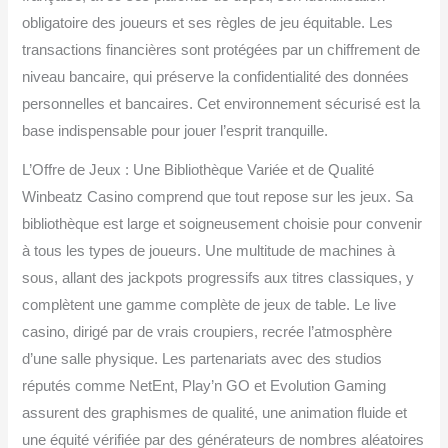
obligatoire des joueurs et ses règles de jeu équitable. Les
transactions financières sont protégées par un chiffrement de
niveau bancaire, qui préserve la confidentialité des données
personnelles et bancaires. Cet environnement sécurisé est la
base indispensable pour jouer l’esprit tranquille.
L’Offre de Jeux : Une Bibliothèque Variée et de Qualité
Winbeatz Casino comprend que tout repose sur les jeux. Sa
bibliothèque est large et soigneusement choisie pour convenir
à tous les types de joueurs. Une multitude de machines à
sous, allant des jackpots progressifs aux titres classiques, y
complètent une gamme complète de jeux de table. Le live
casino, dirigé par de vrais croupiers, recrée l’atmosphère
d’une salle physique. Les partenariats avec des studios
réputés comme NetEnt, Play’n GO et Evolution Gaming
assurent des graphismes de qualité, une animation fluide et
une équité vérifiée par des générateurs de nombres aléatoires