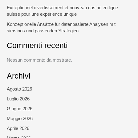
Exceptionnel divertissement et nouveau casino en ligne
suisse pour une expérience unique
Konzeptionelle Ansätze für datenbasierte Analysen mit
simsinos und passenden Strategien
Commenti recenti
Nessun commento da mostrare.
Archivi
Agosto 2026
Luglio 2026
Giugno 2026
Maggio 2026
Aprile 2026