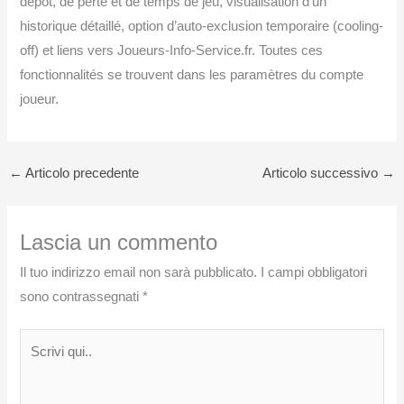
dépôt, de perte et de temps de jeu, visualisation d’un
historique détaillé, option d’auto-exclusion temporaire (cooling-
off) et liens vers Joueurs-Info-Service.fr. Toutes ces
fonctionnalités se trouvent dans les paramètres du compte
joueur.
←
Articolo precedente
Articolo successivo
→
Lascia un commento
Il tuo indirizzo email non sarà pubblicato.
I campi obbligatori
sono contrassegnati
*
Scrivi
qui..