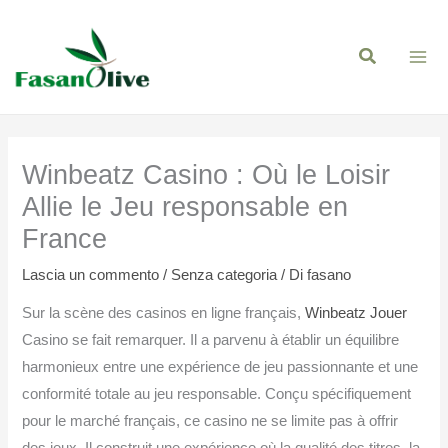
Vai
al
contenuto
Winbeatz Casino : Où le Loisir
Allie le Jeu responsable en
France
Lascia un commento
/
Senza categoria
/ Di
fasano
Sur la scène des casinos en ligne français,
Winbeatz Jouer
Casino se fait remarquer. Il a parvenu à établir un équilibre
harmonieux entre une expérience de jeu passionnante et une
conformité totale au jeu responsable. Conçu spécifiquement
pour le marché français, ce casino ne se limite pas à offrir