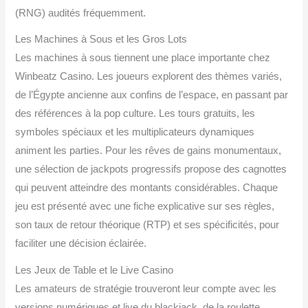
(RNG) audités fréquemment.
Les Machines à Sous et les Gros Lots
Les machines à sous tiennent une place importante chez
Winbeatz Casino. Les joueurs explorent des thèmes variés,
de l’Égypte ancienne aux confins de l’espace, en passant par
des références à la pop culture. Les tours gratuits, les
symboles spéciaux et les multiplicateurs dynamiques
animent les parties. Pour les rêves de gains monumentaux,
une sélection de jackpots progressifs propose des cagnottes
qui peuvent atteindre des montants considérables. Chaque
jeu est présenté avec une fiche explicative sur ses règles,
son taux de retour théorique (RTP) et ses spécificités, pour
faciliter une décision éclairée.
Les Jeux de Table et le Live Casino
Les amateurs de stratégie trouveront leur compte avec les
versions numériques et live du blackjack, de la roulette