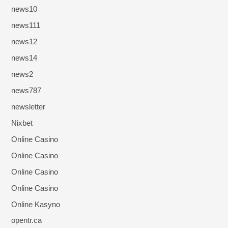
news10
news111
news12
news14
news2
news787
newsletter
Nixbet
Online Casino
Online Casino
Online Casino
Online Casino
Online Kasyno
opentr.ca