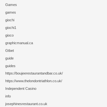
Games
games
giochi
giochi1
gioco
graphicmanual.ca
Gtbet
guide
guides
https://boujeerestaurantandbar.co.uk/
https://www.thelondontriathlon.co.uk/
Independent Casino
info
josephinesrestaurant.co.uk