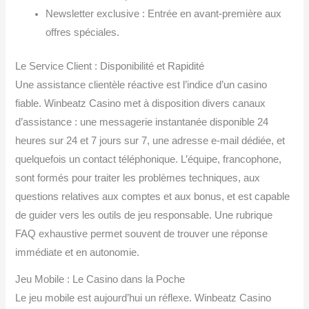
Newsletter exclusive : Entrée en avant-première aux
offres spéciales.
Le Service Client : Disponibilité et Rapidité
Une assistance clientèle réactive est l’indice d’un casino
fiable. Winbeatz Casino met à disposition divers canaux
d’assistance : une messagerie instantanée disponible 24
heures sur 24 et 7 jours sur 7, une adresse e-mail dédiée, et
quelquefois un contact téléphonique. L’équipe, francophone,
sont formés pour traiter les problèmes techniques, aux
questions relatives aux comptes et aux bonus, et est capable
de guider vers les outils de jeu responsable. Une rubrique
FAQ exhaustive permet souvent de trouver une réponse
immédiate et en autonomie.
Jeu Mobile : Le Casino dans la Poche
Le jeu mobile est aujourd’hui un réflexe. Winbeatz Casino