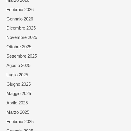
Marzo 2026
Febbraio 2026
Gennaio 2026
Dicembre 2025
Novembre 2025
Ottobre 2025
Settembre 2025
Agosto 2025
Luglio 2025
Giugno 2025
Maggio 2025
Aprile 2025
Marzo 2025
Febbraio 2025
Gennaio 2025