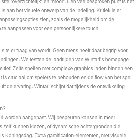
site “overzichtelijk” en “mooi”. Een veelbesproken punt is het
s aan het visuele ontwerp van de indeling. Kritiek is er
passingsopties zien, zoals de mogelijkheid om de
n te aanpassen voor een persoonlijkere touch.
ite er traag van wordt. Geen mens heeft daar begrip voor,
bindingen. We testten de laadtijden van Wintari’s homepage
ositief. Zelfs spellen met complexe graphics laden binnen een
 is cruciaal om spelers te behouden en de flow van het spel
it de ervaring. Wintari schijnt dat tijdens de ontwikkeling
en?
tari worden aangepast. Wij bespeuren kansen in meer
rs zelf kunnen kiezen, of dynamische achtergronden die
ls Koningsdag. Extra gamification-elementen, met visuele