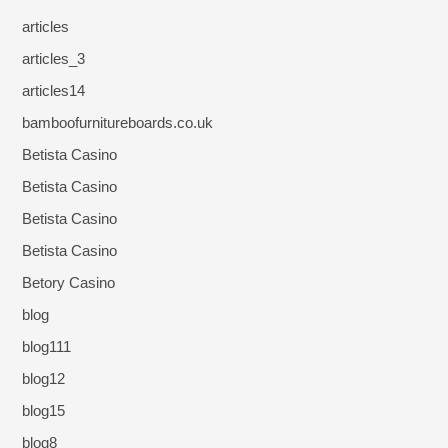
articles
articles_3
articles14
bamboofurnitureboards.co.uk
Betista Casino
Betista Casino
Betista Casino
Betista Casino
Betory Casino
blog
blog111
blog12
blog15
blog8