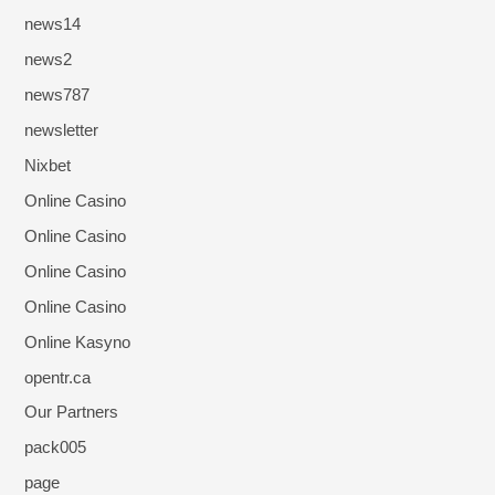
news14
news2
news787
newsletter
Nixbet
Online Casino
Online Casino
Online Casino
Online Casino
Online Kasyno
opentr.ca
Our Partners
pack005
page