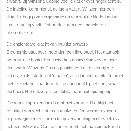
ervaart. Bij Winzoria Casino voel je dat er over nagedacht is.
De indeling komt niet uit de lucht vallen. Wij zien hier een
duidelijk begrip van ergonomie en van wat de Nederlandse
speler prettig vindt. Dat merk je aan een soepeler en
plezieriger spel.
De onzichtbare kracht van intuïtief ontwerp
Ergonomie gaat over meer dan een fijne stoel. Het gaat ook
om rust in je hoofd. Een logische knopindeling kost minder
denkwerk. Winzoria Casino positioneert de belangrijkste
acties, zoals ‘storten’ of ‘draaien’, altijd binnen bereik. Je moet
niet te zoeken. Daardoor blijft je aandacht bij het spel, waar
die hoort. Het ontwerp is duidelijk, maar niet opdringerig.
Die vanzelfsprekendheid komt niet zomaar. Die blijkt het
resultaat van veel testen en analyses. Ontwerpers volgen
oogbewegingen en spelen in op verwachtingen die spelers al
hebben. Winzoria Casino conformeert zich aan die bekende