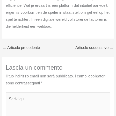
efficiëntie. Wat je ervaart is een platform dat intuïtief aanvoelt,
ergernis voorkomt en de speler in staat stelt om geheel op het
spel te richten. In een digitale wereld vol storende factoren is
die helderheid een weldaad.
←
Articolo precedente
Articolo successivo
→
Lascia un commento
Il tuo indirizzo email non sarà pubblicato.
I campi obbligatori
sono contrassegnati
*
Scrivi
qui..