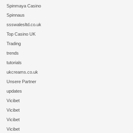
Spinmaya Casino
Spinnaus
ssswalesltd.co.uk
Top Casino UK
Trading
trends
tutorials
ukcreams.co.uk
Unsere Partner
updates
Vicibet
Vicibet
Vicibet
Vicibet