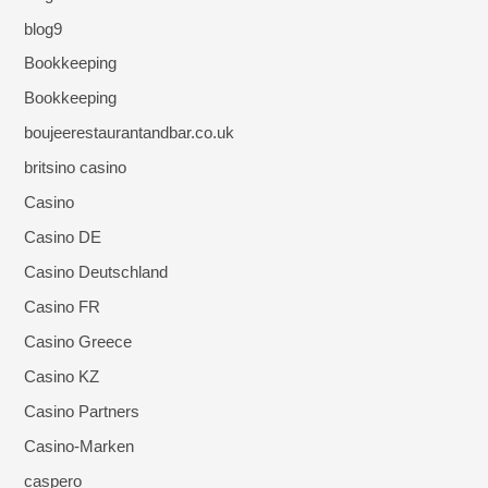
blog9
Bookkeeping
Bookkeeping
boujeerestaurantandbar.co.uk
britsino casino
Casino
Casino DE
Casino Deutschland
Casino FR
Casino Greece
Casino KZ
Casino Partners
Casino-Marken
caspero