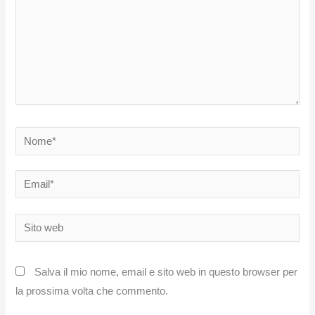
Nome*
Email*
Sito
web
Salva il mio nome, email e sito web in questo browser per
la prossima volta che commento.