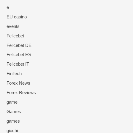
e
EU casino
events
Felicebet
Felicebet DE
Felicebet ES
Felicebet IT
FinTech
Forex News
Forex Reviews
game
Games
games
giochi