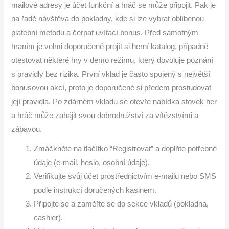
mailové adresy je účet funkční a hráč se může připojit. Pak je
na řadě návštěva do pokladny, kde si lze vybrat oblíbenou
platební metodu a čerpat uvítací bonus. Před samotným
hraním je velmi doporučené projít si herní katalog, případně
otestovat některé hry v demo režimu, který dovoluje poznání
s pravidly bez rizika. První vklad je často spojený s největší
bonusovou akcí, proto je doporučené si předem prostudovat
její pravidla. Po zdárném vkladu se otevře nabídka stovek her
a hráč může zahájit svou dobrodružství za vítězstvími a
zábavou.
Zmáčkněte na tlačítko “Registrovat” a doplňte potřebné
údaje (e-mail, heslo, osobní údaje).
Verifikujte svůj účet prostřednictvím e-mailu nebo SMS
podle instrukcí doručených kasinem.
Připojte se a zaměřte se do sekce vkladů (pokladna,
cashier).