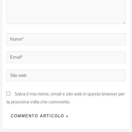
Nome*
Email*
Sito
web
Salva il mio nome, email e sito web in questo browser per
la prossima volta che commento.