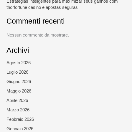
Estratégias inteligentes para maximizar seus ganhos com
thorfortune casino e apostas seguras
Commenti recenti
Nessun commento da mostrare.
Archivi
Agosto 2026
Luglio 2026
Giugno 2026
Maggio 2026
Aprile 2026
Marzo 2026
Febbraio 2026
Gennaio 2026