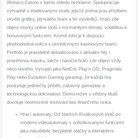
Wonaco Casino v tomto ohledu nezklame. Spolupracuje
výhradně s etablovanými studii, jejichž jména jsou příslibem
skvělé grafiky, plynulého hraní a fer výsledků. Hráči zde
objeví stovky online slotů s rozmanitými tématy, volatilitou a
bonusovými funkcemi. Kromě toho je k dispozici
plnohodnotná sekce s osvědčenými kasinovými hrami.
Portfolio je pravidelně aktualizováno o aktuální hity i
prověřenou klasiku, takže i nároční hráči zde objeví vždy
něco nového. Vývojáři jako NetEnt, Play’n GO, Pragmatic
Play nebo Evolution Gaming garantují, že každá hra
poskytuje jedinečný příběh, zábavný gameplay a
technologickou dokonalost. Demo režim u většiny titulů
dovoluje neomezené testování bez finančního rizika.
Hrací automaty: Od starších tříválcových slotů po
moderní videoautomaty s sofistikovanými funkcemi
jako násobitele, bezplatné otáčky a interaktivní