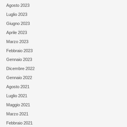
Agosto 2023
Luglio 2023
Giugno 2023
Aprile 2023
Marzo 2023
Febbraio 2023
Gennaio 2023
Dicembre 2022
Gennaio 2022
Agosto 2021
Luglio 2021
Maggio 2021
Marzo 2021
Febbraio 2021