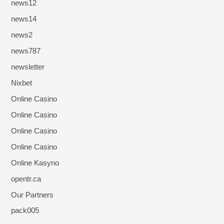
news12
news14
news2
news787
newsletter
Nixbet
Online Casino
Online Casino
Online Casino
Online Casino
Online Kasyno
opentr.ca
Our Partners
pack005