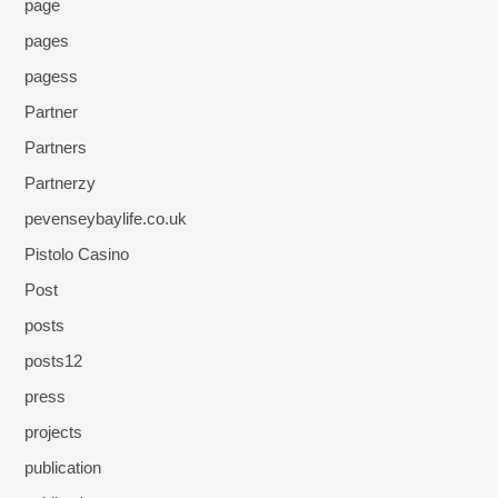
page
pages
pagess
Partner
Partners
Partnerzy
pevenseybaylife.co.uk
Pistolo Casino
Post
posts
posts12
press
projects
publication