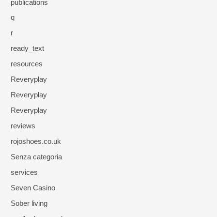
publications
q
r
ready_text
resources
Reveryplay
Reveryplay
Reveryplay
reviews
rojoshoes.co.uk
Senza categoria
services
Seven Casino
Sober living