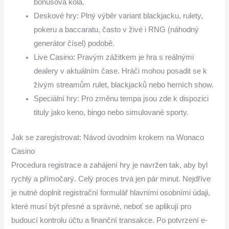
bonusová kola.
Deskové hry: Plný výběr variant blackjacku, rulety,
pokeru a baccaratu, často v živé i RNG (náhodný
generátor čísel) podobě.
Live Casino: Pravým zážitkem je hra s reálnými
dealery v aktuálním čase. Hráči mohou posadit se k
živým streamům rulet, blackjacků nebo herních show.
Speciální hry: Pro změnu tempa jsou zde k dispozici
tituly jako keno, bingo nebo simulované sporty.
Jak se zaregistrovat: Návod úvodním krokem na Wonaco
Casino
Procedura registrace a zahájení hry je navržen tak, aby byl
rychlý a přímočarý. Celý proces trvá jen pár minut. Nejdříve
je nutné doplnit registrační formulář hlavními osobními údaji,
které musí být přesné a správné, neboť se aplikují pro
budoucí kontrolu účtu a finanční transakce. Po potvrzení e-