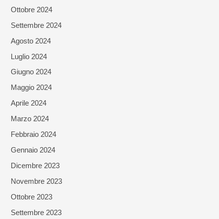
Ottobre 2024
Settembre 2024
Agosto 2024
Luglio 2024
Giugno 2024
Maggio 2024
Aprile 2024
Marzo 2024
Febbraio 2024
Gennaio 2024
Dicembre 2023
Novembre 2023
Ottobre 2023
Settembre 2023