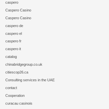
caspero
Caspero Casino
Caspero Casino
caspero de
caspero el
caspero fr
caspero it
catalog
chinabridgegroup.co.uk
citiescop26.ca
Consulting services in the UAE
contact
Cooperation
curacau casinois