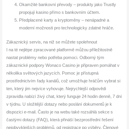
Okamžité bankovní převody – produkty jako Trustly
propojují kasino přímo s bankovním účtem.
Předplacené karty a kryptoměny – nenápadné a
moderní možnosti pro technologicky zdatné hráče.
Zákaznický servis, na niž se můžete spolehnout
I na té nejlépe zpracované platformě můžou příležitostně
nastat problémy nebo potřeba pomoci. Odborný tým
zákaznické podpory Wonaco Casino je připraven pomáhat v
několika světových jazycích. Pomoc je přístupná
prostřednictvím řady kanálů, což umožňuje hráčům vybrat si
ten, který jim nejvíce vyhovuje. Nejrychlejší odpovědi
zpravidla nabízí živý chat, který funguje 24 hodin denně, 7 dní
v týdnu. U složitější dotazy nebo poslání dokumentů je k
dispozici e-mail. Často je na webu také rozsáhlá sekce s
častými dotazy (FAQ), která přináší bezprostřední řešení
nejobvyklejších problémů, od registrace po výběry. Členové