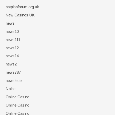
natplanforum.org.uk
New Casinos UK
news
news10
news111
news12
news14
news2
news787
newsletter
Nixbet
Online Casino
Online Casino
Online Casino