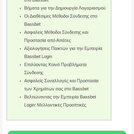
στο Bassbet
Βήματα για την Δημιουργία Λογαριασμού
Οι Διαθέσιμες Μέθοδοι Σύνδεσης στο
Bassbet
Ασφαλείς Μέθοδοι Σύνδεσης και
Προστασία από Απάτες
Αξιολογήσεις Παικτών για την Εμπειρία
Bassbet Login
Επιλύοντας Κοινά Προβλήματα
Σύνδεσης
Ασφαλείς Συναλλαγές και Προστασία
των Χρημάτων σας στο Bassbet
Βελτιώνοντας την Εμπειρία Bassbet
Login: Μελλοντικές Προοπτικές