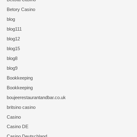
Betory Casino
blog
blog111
blog12
blog15
blog8
blog9
Bookkeeping
Bookkeeping
boujeerestaurantandbar.co.uk
britsino casino
Casino
Casino DE
Casino Deutschland