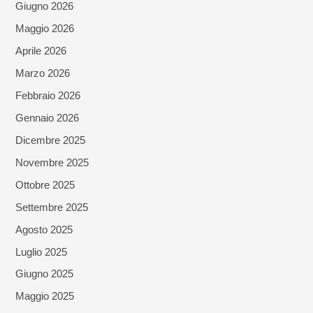
Giugno 2026
Maggio 2026
Aprile 2026
Marzo 2026
Febbraio 2026
Gennaio 2026
Dicembre 2025
Novembre 2025
Ottobre 2025
Settembre 2025
Agosto 2025
Luglio 2025
Giugno 2025
Maggio 2025