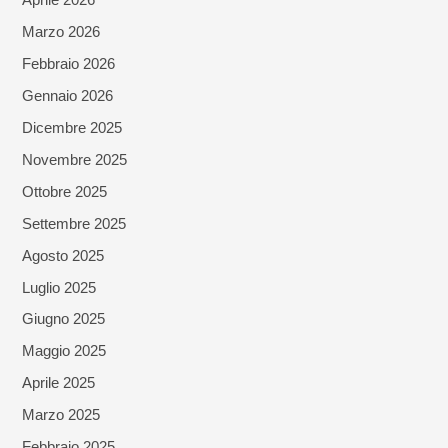
Aprile 2026
Marzo 2026
Febbraio 2026
Gennaio 2026
Dicembre 2025
Novembre 2025
Ottobre 2025
Settembre 2025
Agosto 2025
Luglio 2025
Giugno 2025
Maggio 2025
Aprile 2025
Marzo 2025
Febbraio 2025