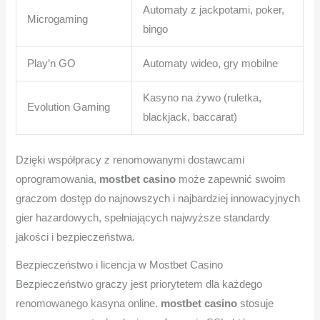
Automaty z jackpotami, poker,
Microgaming
bingo
Play’n GO
Automaty wideo, gry mobilne
Kasyno na żywo (ruletka,
Evolution Gaming
blackjack, baccarat)
Dzięki współpracy z renomowanymi dostawcami
oprogramowania,
mostbet casino
może zapewnić swoim
graczom dostęp do najnowszych i najbardziej innowacyjnych
gier hazardowych, spełniających najwyższe standardy
jakości i bezpieczeństwa.
Bezpieczeństwo i licencja w Mostbet Casino
Bezpieczeństwo graczy jest priorytetem dla każdego
renomowanego kasyna online.
mostbet casino
stosuje