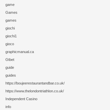
game
Games
games
giochi
giochi1
gioco
graphicmanual.ca
Gtbet
guide
guides
https://boujeerestaurantandbar.co.uk/
https://www.thelondontriathlon.co.uk/
Independent Casino
info