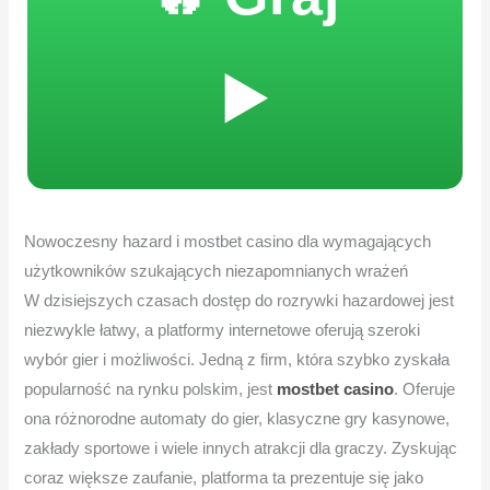
▶️
Nowoczesny hazard i mostbet casino dla wymagających
użytkowników szukających niezapomnianych wrażeń
W dzisiejszych czasach dostęp do rozrywki hazardowej jest
niezwykle łatwy, a platformy internetowe oferują szeroki
wybór gier i możliwości. Jedną z firm, która szybko zyskała
popularność na rynku polskim, jest
mostbet casino
. Oferuje
ona różnorodne automaty do gier, klasyczne gry kasynowe,
zakłady sportowe i wiele innych atrakcji dla graczy. Zyskując
coraz większe zaufanie, platforma ta prezentuje się jako