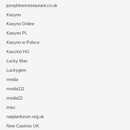
josephinesrestaurant.co.uk
Kasyno
Kasyno Online
Kasyno PL
Kasyno w Polsce
Kaszinó HU
Lucky Max
Luckygem
media
media111
media22
misc
natplanforum.org.uk
New Casinos UK