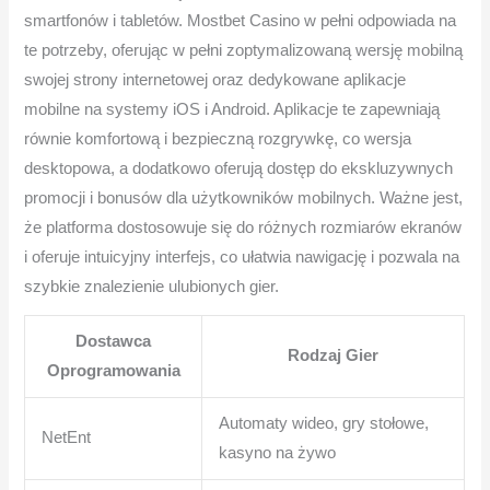
smartfonów i tabletów. Mostbet Casino w pełni odpowiada na
te potrzeby, oferując w pełni zoptymalizowaną wersję mobilną
swojej strony internetowej oraz dedykowane aplikacje
mobilne na systemy iOS i Android. Aplikacje te zapewniają
równie komfortową i bezpieczną rozgrywkę, co wersja
desktopowa, a dodatkowo oferują dostęp do ekskluzywnych
promocji i bonusów dla użytkowników mobilnych. Ważne jest,
że platforma dostosowuje się do różnych rozmiarów ekranów
i oferuje intuicyjny interfejs, co ułatwia nawigację i pozwala na
szybkie znalezienie ulubionych gier.
Dostawca
Rodzaj Gier
Oprogramowania
Automaty wideo, gry stołowe,
NetEnt
kasyno na żywo