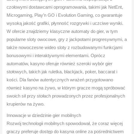
czołowymi dostawcami oprogramowania, takimi jak NetEnt,
Microgaming, Play’n GO i Evolution Gaming, co gwarantuje
wysoką jakość grafiki, płynność rozgrywki i uczciwe wyniki.
W ofercie znajdziemy klasyczne automaty do gier, w tym
popularne sloty owocowe, gry z jackpotami progresywnymi, a
także nowoczesne wideo sloty z rozbudowanymi funkcjami
bonusowymi i interaktywnymi elementami. Oprócz
automatów, kasyno oferuje również szeroki wybór gier
stołowych, takich jak ruletka, blackjack, poker, baccarat i
kości. Dla fanów autentycznych wrażeń przygotowano
również kasyno na żywo, w którym gracze mogą spróbować
swoich sił przy stołach prowadzonych przez profesjonalnych
krupierów na żywo.
Innowacje w dziedzinie gier mobilnych
Rozwój technologii mobilnych spowodował, że coraz więcej
graczy preferuje dostęp do kasyna online za pośrednictwem