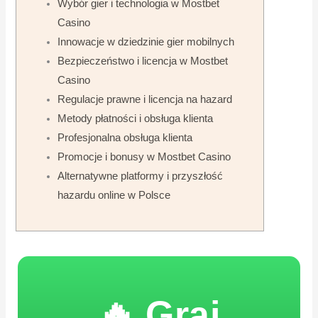
Wybór gier i technologia w Mostbet
Casino
Innowacje w dziedzinie gier mobilnych
Bezpieczeństwo i licencja w Mostbet
Casino
Regulacje prawne i licencja na hazard
Metody płatności i obsługa klienta
Profesjonalna obsługa klienta
Promocje i bonusy w Mostbet Casino
Alternatywne platformy i przyszłość
hazardu online w Polsce
🔥 Graj