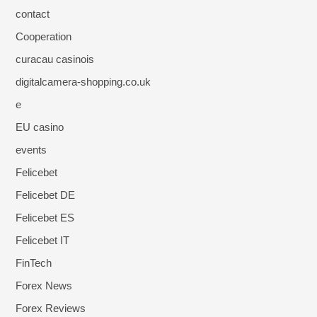
contact
Cooperation
curacau casinois
digitalcamera-shopping.co.uk
e
EU casino
events
Felicebet
Felicebet DE
Felicebet ES
Felicebet IT
FinTech
Forex News
Forex Reviews