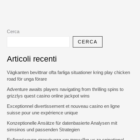
Cerca
CERCA
Articoli recenti
Vägkanten bevittnar ofta farliga situationer kring play chicken
road för unga förare
Adventure awaits players navigating from thrilling spins to
grizzlys quest casino online jackpot wins
Exceptionnel divertissement et nouveau casino en ligne
suisse pour une expérience unique
Konzeptionelle Ansätze für datenbasierte Analysen mit
simsinos und passenden Strategien
Ενδιαφέροντα στοιχήματα και παιχνίδια με το spinational-