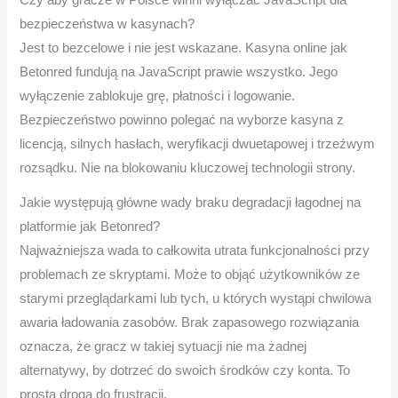
bezpieczeństwa w kasynach?
Jest to bezcelowe i nie jest wskazane. Kasyna online jak
Betonred fundują na JavaScript prawie wszystko. Jego
wyłączenie zablokuje grę, płatności i logowanie.
Bezpieczeństwo powinno polegać na wyborze kasyna z
licencją, silnych hasłach, weryfikacji dwuetapowej i trzeźwym
rozsądku. Nie na blokowaniu kluczowej technologii strony.
Jakie występują główne wady braku degradacji łagodnej na
platformie jak Betonred?
Najważniejsza wada to całkowita utrata funkcjonalności przy
problemach ze skryptami. Może to objąć użytkowników ze
starymi przeglądarkami lub tych, u których wystąpi chwilowa
awaria ładowania zasobów. Brak zapasowego rozwiązania
oznacza, że gracz w takiej sytuacji nie ma żadnej
alternatywy, by dotrzeć do swoich środków czy konta. To
prosta droga do frustracji.