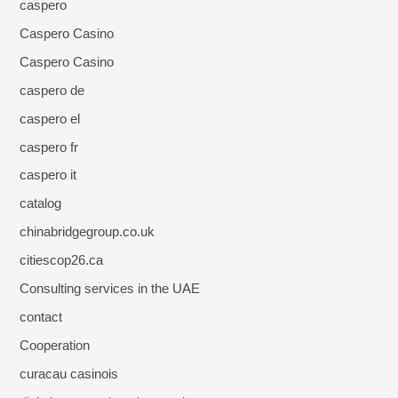
caspero
Caspero Casino
Caspero Casino
caspero de
caspero el
caspero fr
caspero it
catalog
chinabridgegroup.co.uk
citiescop26.ca
Consulting services in the UAE
contact
Cooperation
curacau casinois