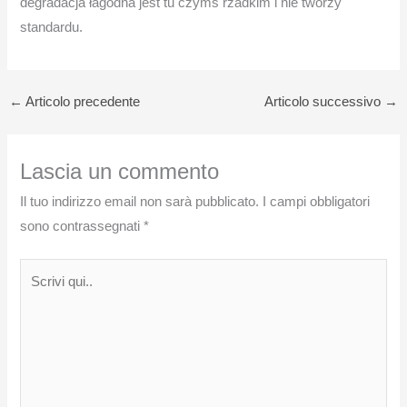
degradacja łagodna jest tu czymś rzadkim i nie tworzy
standardu.
←
Articolo precedente
Articolo successivo
→
Lascia un commento
Il tuo indirizzo email non sarà pubblicato.
I campi obbligatori
sono contrassegnati
*
Scrivi
qui..