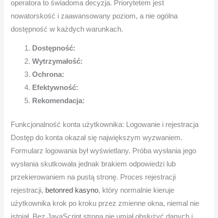
operatora to świadoma decyzja. Priorytetem jest
nowatorskość i zaawansowany poziom, a nie ogólna
dostępność w każdych warunkach.
Dostępność:
Wytrzymałość:
Ochrona:
Efektywność:
Rekomendacja:
Funkcjonalność konta użytkownika: Logowanie i rejestracja
Dostęp do konta okazał się największym wyzwaniem.
Formularz logowania był wyświetlany. Próba wysłania jego
wysłania skutkowała jednak brakiem odpowiedzi lub
przekierowaniem na pustą stronę. Proces rejestracji
rejestracji,
betonred kasyno
, który normalnie kieruje
użytkownika krok po kroku przez zmienne okna, niemal nie
istniał. Bez JavaScript strona nie umiał obsłużyć danych i