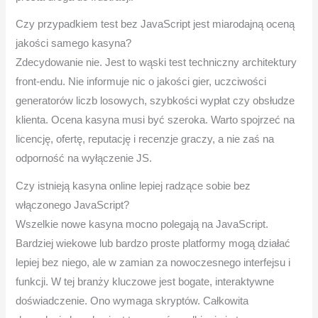
Czy przypadkiem test bez JavaScript jest miarodajną oceną
jakości samego kasyna?
Zdecydowanie nie. Jest to wąski test techniczny architektury
front-endu. Nie informuje nic o jakości gier, uczciwości
generatorów liczb losowych, szybkości wypłat czy obsłudze
klienta. Ocena kasyna musi być szeroka. Warto spojrzeć na
licencję, ofertę, reputację i recenzje graczy, a nie zaś na
odporność na wyłączenie JS.
Czy istnieją kasyna online lepiej radzące sobie bez
włączonego JavaScript?
Wszelkie nowe kasyna mocno polegają na JavaScript.
Bardziej wiekowe lub bardzo proste platformy mogą działać
lepiej bez niego, ale w zamian za nowoczesnego interfejsu i
funkcji. W tej branży kluczowe jest bogate, interaktywne
doświadczenie. Ono wymaga skryptów. Całkowita