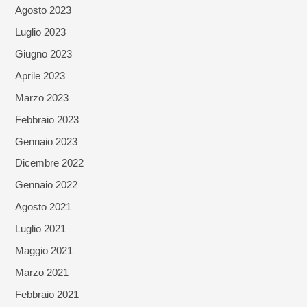
Agosto 2023
Luglio 2023
Giugno 2023
Aprile 2023
Marzo 2023
Febbraio 2023
Gennaio 2023
Dicembre 2022
Gennaio 2022
Agosto 2021
Luglio 2021
Maggio 2021
Marzo 2021
Febbraio 2021