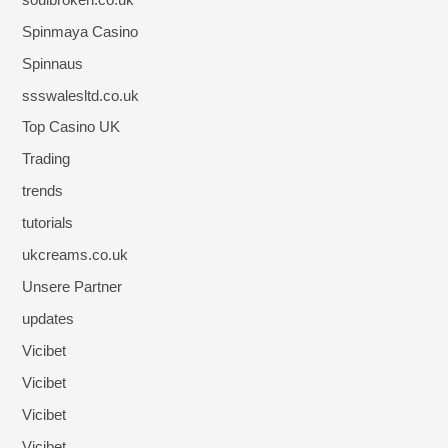
Spinmaya Casino
Spinnaus
ssswalesltd.co.uk
Top Casino UK
Trading
trends
tutorials
ukcreams.co.uk
Unsere Partner
updates
Vicibet
Vicibet
Vicibet
Vicibet