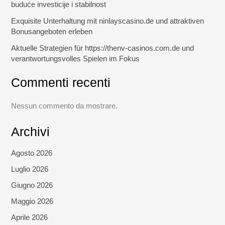
buduće investicije i stabilnost
Exquisite Unterhaltung mit ninlayscasino.de und attraktiven
Bonusangeboten erleben
Aktuelle Strategien für https://thenv-casinos.com.de und
verantwortungsvolles Spielen im Fokus
Commenti recenti
Nessun commento da mostrare.
Archivi
Agosto 2026
Luglio 2026
Giugno 2026
Maggio 2026
Aprile 2026