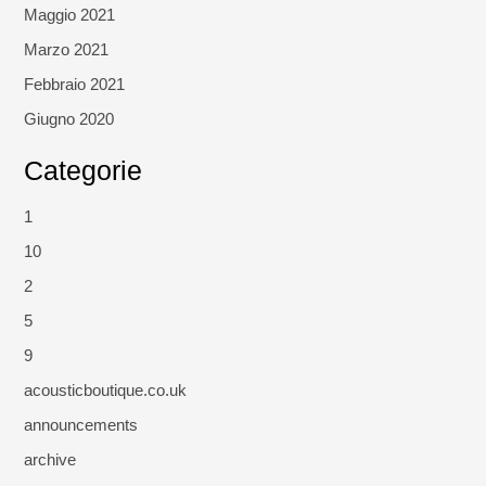
Maggio 2021
Marzo 2021
Febbraio 2021
Giugno 2020
Categorie
1
10
2
5
9
acousticboutique.co.uk
announcements
archive