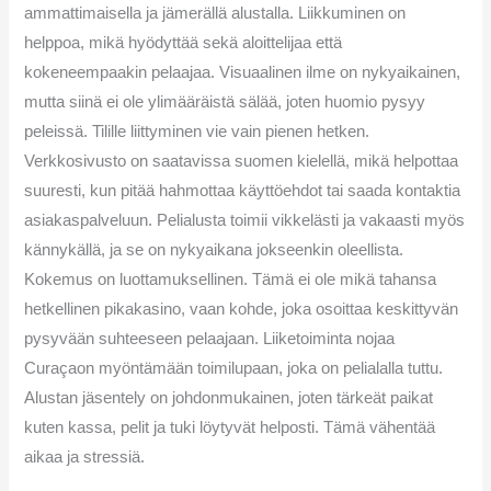
ammattimaisella ja jämerällä alustalla. Liikkuminen on
helppoa, mikä hyödyttää sekä aloittelijaa että
kokeneempaakin pelaajaa. Visuaalinen ilme on nykyaikainen,
mutta siinä ei ole ylimääräistä sälää, joten huomio pysyy
peleissä. Tilille liittyminen vie vain pienen hetken.
Verkkosivusto on saatavissa suomen kielellä, mikä helpottaa
suuresti, kun pitää hahmottaa käyttöehdot tai saada kontaktia
asiakaspalveluun. Pelialusta toimii vikkelästi ja vakaasti myös
kännykällä, ja se on nykyaikana jokseenkin oleellista.
Kokemus on luottamuksellinen. Tämä ei ole mikä tahansa
hetkellinen pikakasino, vaan kohde, joka osoittaa keskittyvän
pysyvään suhteeseen pelaajaan. Liiketoiminta nojaa
Curaçaon myöntämään toimilupaan, joka on pelialalla tuttu.
Alustan jäsentely on johdonmukainen, joten tärkeät paikat
kuten kassa, pelit ja tuki löytyvät helposti. Tämä vähentää
aikaa ja stressiä.