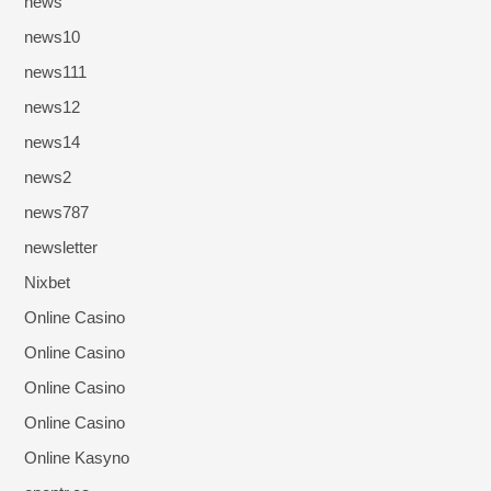
news
news10
news111
news12
news14
news2
news787
newsletter
Nixbet
Online Casino
Online Casino
Online Casino
Online Casino
Online Kasyno