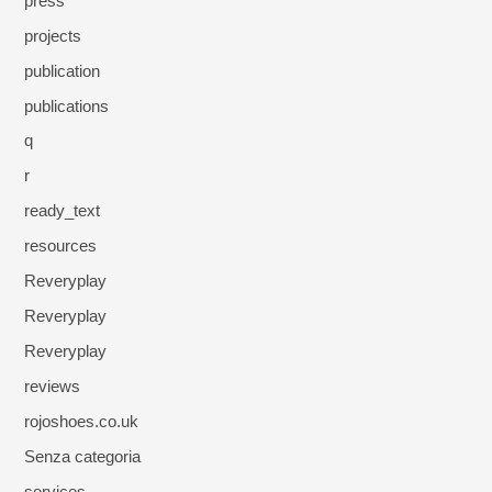
press
projects
publication
publications
q
r
ready_text
resources
Reveryplay
Reveryplay
Reveryplay
reviews
rojoshoes.co.uk
Senza categoria
services