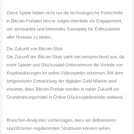
Diese Spiele heben nicht nur die technologische Fortschritte
in Bitcoin-Portalen hervor zeigen ebenfalls ein Engagement,
um amüsantes und lohnendes Gameplay für Enthusiasten
aller Niveaus zu bieten.
Die Zukunft von Bitcoin-Slots
Die Zukunft der Bitcoin-Slots sieht viel versprechend aus, da
mehr Spieler und Glücksspiel-Unternehmen die Vorteile von
Kryptowährungen im online Videospielen erkennen. Mit dem
fortgesetzten Entwicklung der digitalen Geld-Märkte wird
erwartet, dass Bitcoin-Portale werden in naher Zukunft ein
Grundnahrungsmittel in Online Glücksspielbetriebe weltweit.
Branchen-Analysten vorhersagen, dass wir definierteren
spezifizierten regulierenden Strukturen können sehen