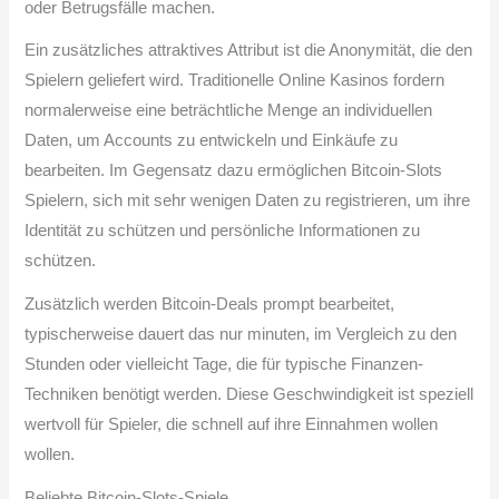
oder Betrugsfälle machen.
Ein zusätzliches attraktives Attribut ist die Anonymität, die den
Spielern geliefert wird. Traditionelle Online Kasinos fordern
normalerweise eine beträchtliche Menge an individuellen
Daten, um Accounts zu entwickeln und Einkäufe zu
bearbeiten. Im Gegensatz dazu ermöglichen Bitcoin-Slots
Spielern, sich mit sehr wenigen Daten zu registrieren, um ihre
Identität zu schützen und persönliche Informationen zu
schützen.
Zusätzlich werden Bitcoin-Deals prompt bearbeitet,
typischerweise dauert das nur minuten, im Vergleich zu den
Stunden oder vielleicht Tage, die für typische Finanzen-
Techniken benötigt werden. Diese Geschwindigkeit ist speziell
wertvoll für Spieler, die schnell auf ihre Einnahmen wollen
wollen.
Beliebte Bitcoin-Slots-Spiele