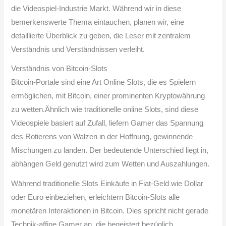
die Videospiel-Industrie Markt. Während wir in diese
bemerkenswerte Thema eintauchen, planen wir, eine
detaillierte Überblick zu geben, die Leser mit zentralem
Verständnis und Verständnissen verleiht.
Verständnis von Bitcoin-Slots
Bitcoin-Portale sind eine Art Online Slots, die es Spielern
ermöglichen, mit Bitcoin, einer prominenten Kryptowährung
zu wetten.Ähnlich wie traditionelle online Slots, sind diese
Videospiele basiert auf Zufall, liefern Gamer das Spannung
des Rotierens von Walzen in der Hoffnung, gewinnende
Mischungen zu landen. Der bedeutende Unterschied liegt in,
abhängen Geld genutzt wird zum Wetten und Auszahlungen.
Während traditionelle Slots Einkäufe in Fiat-Geld wie Dollar
oder Euro einbeziehen, erleichtern Bitcoin-Slots alle
monetären Interaktionen in Bitcoin. Dies spricht nicht gerade
Technik-affine Gamer an, die begeistert bezüglich