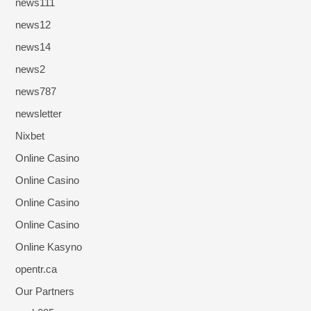
news111
news12
news14
news2
news787
newsletter
Nixbet
Online Casino
Online Casino
Online Casino
Online Casino
Online Kasyno
opentr.ca
Our Partners