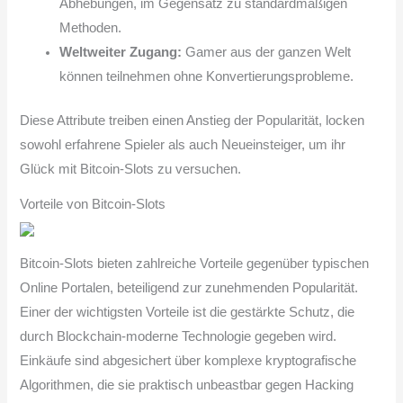
Abhebungen, im Gegensatz zu standardmäßigen
Methoden.
Weltweiter Zugang:
Gamer aus der ganzen Welt
können teilnehmen ohne Konvertierungsprobleme.
Diese Attribute treiben einen Anstieg der Popularität, locken
sowohl erfahrene Spieler als auch Neueinsteiger, um ihr
Glück mit Bitcoin-Slots zu versuchen.
Vorteile von Bitcoin-Slots
Bitcoin-Slots bieten zahlreiche Vorteile gegenüber typischen
Online Portalen, beteiligend zur zunehmenden Popularität.
Einer der wichtigsten Vorteile ist die gestärkte Schutz, die
durch Blockchain-moderne Technologie gegeben wird.
Einkäufe sind abgesichert über komplexe kryptografische
Algorithmen, die sie praktisch unbeastbar gegen Hacking