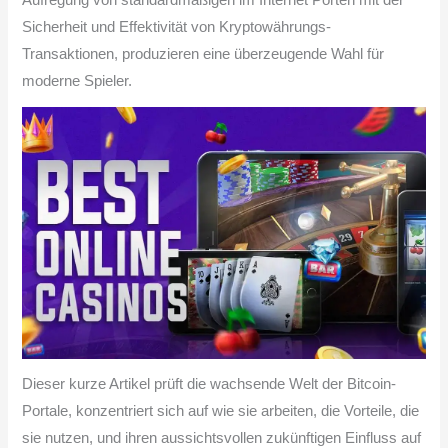
Aufregung von standardmäßigen im Internet Porten mit der
Sicherheit
und Effektivität von Kryptowährungs-
Transaktionen, produzieren eine überzeugende Wahl für
moderne Spieler.
Dieser kurze Artikel prüft die wachsende Welt der Bitcoin-
Portale, konzentriert sich auf wie sie arbeiten, die Vorteile, die
sie nutzen, und ihren aussichtsvollen zukünftigen Einfluss auf