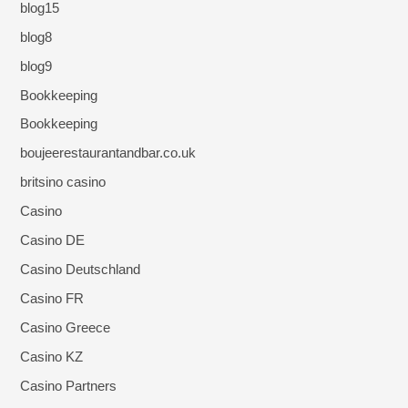
blog15
blog8
blog9
Bookkeeping
Bookkeeping
boujeerestaurantandbar.co.uk
britsino casino
Casino
Casino DE
Casino Deutschland
Casino FR
Casino Greece
Casino KZ
Casino Partners