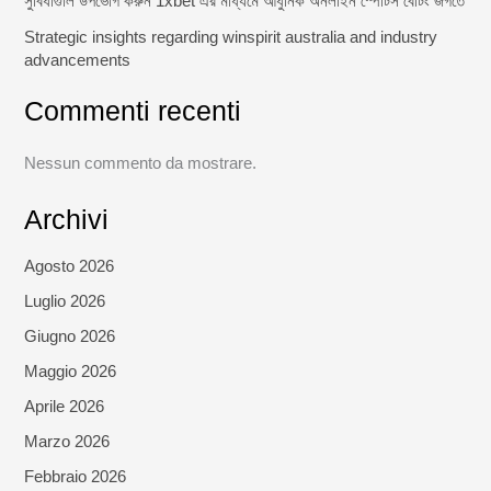
সুবিধাগুলি উপভোগ করুন 1xbet এর মাধ্যমে আধুনিক অনলাইন স্পোর্টস বেটিং জগতে
Strategic insights regarding winspirit australia and industry
advancements
Commenti recenti
Nessun commento da mostrare.
Archivi
Agosto 2026
Luglio 2026
Giugno 2026
Maggio 2026
Aprile 2026
Marzo 2026
Febbraio 2026