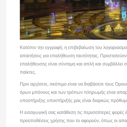
Κατόπιν την εγγραφή, η επιβεβαίωση του λογαριασμού
απαιτήσεις για επαλήθευση ταυτότητας. Προστατεύοντ
επαλήθευσης είναι σύντομη και απλή και συμβάλλει 
παίκτες.
Πριν αρχίσετε, σκόπιμο είναι να διαβάσετε τους Όρ
όρων μπόνους και των τρόπων πληρωμής είναι απαρα
υποστήριξης υποστήριξής μας είναι διαρκώς πρόθυμη
Η εισαγωγική σας κατάθεση τις περισσότερες φορές 
προϋποθέσεις χρήσης που το αφορούν, όπως οι απαι