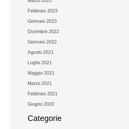
Marzo 2023
Febbraio 2023
Gennaio 2023
Dicembre 2022
Gennaio 2022
Agosto 2021
Luglio 2021
Maggio 2021
Marzo 2021
Febbraio 2021
Giugno 2020
Categorie