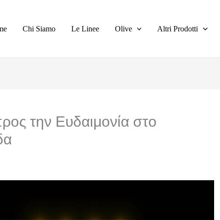
me
Chi Siamo
Le Linee
Olive
Altri Prodotti
ρος την Ευδαιμονία στο
δα