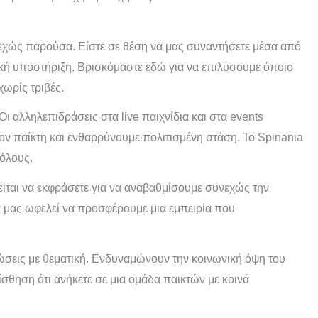
εχώς παρούσα. Είστε σε θέση να μας συναντήσετε μέσα από
κή υποστήριξη. Βρισκόμαστε εδώ για να επιλύσουμε όποιο
χωρίς τριβές.
ι αλληλεπιδράσεις στα live παιχνίδια και στα events
ον παίκτη και ενθαρρύνουμε πολιτισμένη στάση. Το Spinania
 όλους.
ειται να εκφράσετε για να αναβαθμίσουμε συνεχώς την
α μας ωφελεί να προσφέρουμε μια εμπειρία που
ώσεις με θεματική. Ενδυναμώνουν την κοινωνική όψη του
ίσθηση ότι ανήκετε σε μια ομάδα παικτών με κοινά