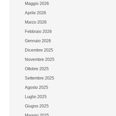
Maggio 2026
Aprile 2026
Marzo 2026
Febbraio 2026
Gennaio 2026
Dicembre 2025
Novembre 2025
Ottobre 2025
Settembre 2025
Agosto 2025
Luglio 2025
Giugno 2025
Maggio 2025