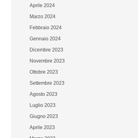
Aprile 2024
Marzo 2024
Febbraio 2024
Gennaio 2024
Dicembre 2023
Novembre 2023
Ottobre 2023
Settembre 2023
Agosto 2023
Luglio 2023
Giugno 2023
Aprile 2023