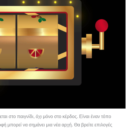
ται στο παιγνίδι, όχι μόνο στο κέρδος. Είναι έναν τόπο
ή μπορεί να σημάνει μια νέα αρχή. Θα βρείτε επιλογές