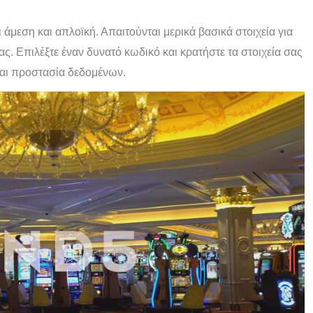
άμεση και απλοϊκή. Απαιτούνται μερικά βασικά στοιχεία για
ς. Επιλέξτε έναν δυνατό κωδικό και κρατήστε τα στοιχεία σας
αι προστασία δεδομένων.