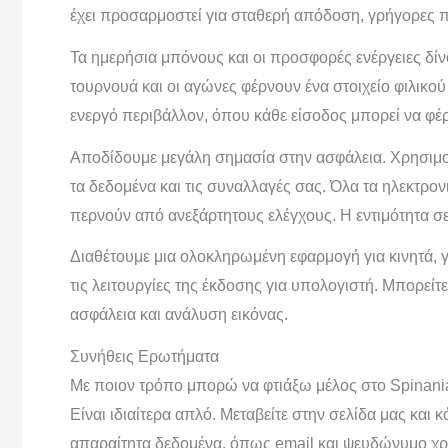
έχει προσαρμοστεί για σταθερή απόδοση, γρήγορες π
Τα ημερήσια μπόνους και οι προσφορές ενέργειες δίνο
τουρνουά και οι αγώνες φέρνουν ένα στοιχείο φιλικο
ενεργό περιβάλλον, όπου κάθε είσοδος μπορεί να φέρ
Αποδίδουμε μεγάλη σημασία στην ασφάλεια. Χρησιμ
τα δεδομένα και τις συναλλαγές σας. Όλα τα ηλεκτρον
περνούν από ανεξάρτητους ελέγχους. Η εντιμότητα σε
Διαθέτουμε μια ολοκληρωμένη εφαρμογή για κινητά, 
τις λειτουργίες της έκδοσης για υπολογιστή. Μπορείτ
ασφάλεια και ανάλυση εικόνας.
Συνήθεις Ερωτήματα
Με ποιον τρόπο μπορώ να φτιάξω μέλος στο Spinani
Είναι ιδιαίτερα απλό. Μεταβείτε στην σελίδα μας και
απαραίτητα δεδομένα, όπως email και ψευδώνυμο χρή