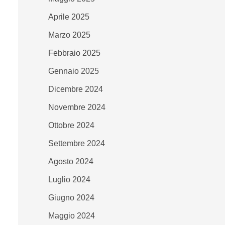
Aprile 2025
Marzo 2025
Febbraio 2025
Gennaio 2025
Dicembre 2024
Novembre 2024
Ottobre 2024
Settembre 2024
Agosto 2024
Luglio 2024
Giugno 2024
Maggio 2024