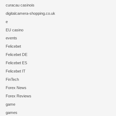
curacau casinois
digitalcamera-shopping.co.uk
e
EU casino
events
Felicebet
Felicebet DE
Felicebet ES
Felicebet IT
FinTech
Forex News
Forex Reviews
game
games