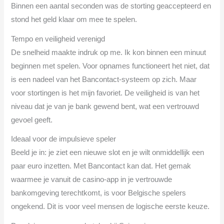
Binnen een aantal seconden was de storting geaccepteerd en
stond het geld klaar om mee te spelen.
Tempo en veiligheid verenigd
De snelheid maakte indruk op me. Ik kon binnen een minuut
beginnen met spelen. Voor opnames functioneert het niet, dat
is een nadeel van het Bancontact-systeem op zich. Maar
voor stortingen is het mijn favoriet. De veiligheid is van het
niveau dat je van je bank gewend bent, wat een vertrouwd
gevoel geeft.
Ideaal voor de impulsieve speler
Beeld je in: je ziet een nieuwe slot en je wilt onmiddellijk een
paar euro inzetten. Met Bancontact kan dat. Het gemak
waarmee je vanuit de casino-app in je vertrouwde
bankomgeving terechtkomt, is voor Belgische spelers
ongekend. Dit is voor veel mensen de logische eerste keuze.