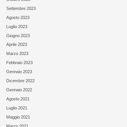
Settembre 2023
Agosto 2023
Luglio 2023
Giugno 2023
Aprile 2023
Marzo 2023
Febbraio 2023
Gennaio 2023
Dicembre 2022
Gennaio 2022
Agosto 2021
Luglio 2021
Maggio 2021
Marzo 2021