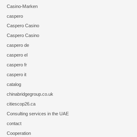
Casino-Marken
caspero
Caspero Casino
Caspero Casino
caspero de
caspero el
caspero fr
caspero it
catalog
chinabridgegroup.co.uk
citiescop26.ca
Consulting services in the UAE
contact
Cooperation