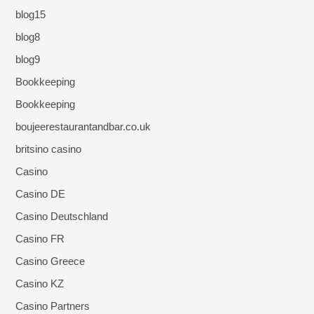
blog15
blog8
blog9
Bookkeeping
Bookkeeping
boujeerestaurantandbar.co.uk
britsino casino
Casino
Casino DE
Casino Deutschland
Casino FR
Casino Greece
Casino KZ
Casino Partners