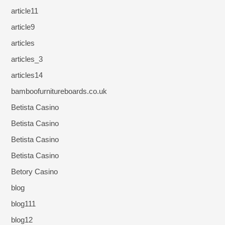
article11
article9
articles
articles_3
articles14
bamboofurnitureboards.co.uk
Betista Casino
Betista Casino
Betista Casino
Betista Casino
Betory Casino
blog
blog111
blog12