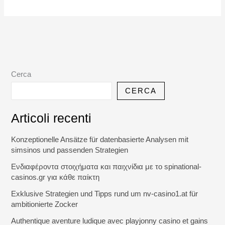
Cerca
CERCA
Articoli recenti
Konzeptionelle Ansätze für datenbasierte Analysen mit
simsinos und passenden Strategien
Ενδιαφέροντα στοιχήματα και παιχνίδια με το spinational-
casinos.gr για κάθε παίκτη
Exklusive Strategien und Tipps rund um nv-casino1.at für
ambitionierte Zocker
Authentique aventure ludique avec playjonny casino et gains