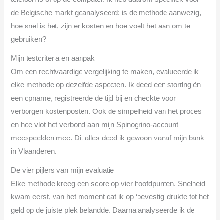
de Belgische markt geanalyseerd: is de methode aanwezig,
hoe snel is het, zijn er kosten en hoe voelt het aan om te
gebruiken?
Mijn testcriteria en aanpak
Om een rechtvaardige vergelijking te maken, evalueerde ik
elke methode op dezelfde aspecten. Ik deed een storting én
een opname, registreerde de tijd bij en checkte voor
verborgen kostenposten. Ook de simpelheid van het proces
en hoe vlot het verbond aan mijn Spinogrino-account
meespeelden mee. Dit alles deed ik gewoon vanaf mijn bank
in Vlaanderen.
De vier pijlers van mijn evaluatie
Elke methode kreeg een score op vier hoofdpunten. Snelheid
kwam eerst, van het moment dat ik op ‘bevestig’ drukte tot het
geld op de juiste plek belandde. Daarna analyseerde ik de