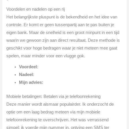
Voordelen en nadelen op een rij
Het belangrijkste pluspunt is de bekendheid en het idee van
controle. Er komt er geen tussenpartij aan te pas buiten je
eigen bank. Maar de snelheid is een groot minpunt in een tijd
waarin we gewoon zijn aan direct resultaat. Deze methode is
geschikt voor hoge bedragen waar je niet meteen mee gaat
spelen, maar minder voor een vlugge gok.
Voordeel:
Nadeel:
Mijn advies:
Mobiele betalingen: Betalen via je telefoonrekening
Deze manier wordt alsmaar populairder. Ik onderzocht de
optie om een laag bedrag meteen via mijn mobiele
telefoonrekening te overschrijven. Het was verrassend
simpel: ik voerde mijn nummer in, ontving een SMS ter