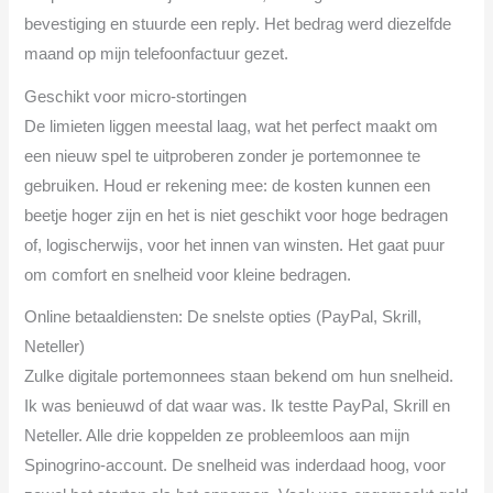
bevestiging en stuurde een reply. Het bedrag werd diezelfde
maand op mijn telefoonfactuur gezet.
Geschikt voor micro-stortingen
De limieten liggen meestal laag, wat het perfect maakt om
een nieuw spel te uitproberen zonder je portemonnee te
gebruiken. Houd er rekening mee: de kosten kunnen een
beetje hoger zijn en het is niet geschikt voor hoge bedragen
of, logischerwijs, voor het innen van winsten. Het gaat puur
om comfort en snelheid voor kleine bedragen.
Online betaaldiensten: De snelste opties (PayPal, Skrill,
Neteller)
Zulke digitale portemonnees staan bekend om hun snelheid.
Ik was benieuwd of dat waar was. Ik testte PayPal, Skrill en
Neteller. Alle drie koppelden ze probleemloos aan mijn
Spinogrino-account. De snelheid was inderdaad hoog, voor