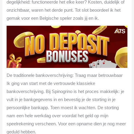
degelijkheid: functioneerde het elke keer? Kosten, duidelijk of
onzichtbaar, waren het derde punt. Tot slot beoordeel ik het
gemak voor een Belgische speler zoals jij en ik.
De traditionele bankoverschrijving: Traag maar betrouwbaar
Ik ging van start met de vertrouwde klassieke
bankoverschrijving. Bij Spinogrino is het proces makkelijk: je
vult in je bankgegevens in en bevestig je de storting in je
persoonlijke bankapp. Toen moest ik wachten. De storting
nam een hele werkdag over voordat het geld op mijn
speelrekening verscheen. Voor een opname dien je nog meer
geduld hebben.