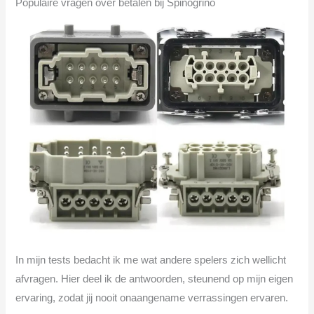
Populaire vragen over betalen bij Spinogrino
In mijn tests bedacht ik me wat andere spelers zich wellicht
afvragen. Hier deel ik de antwoorden, steunend op mijn eigen
ervaring, zodat jij nooit onaangename verrassingen ervaren.