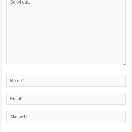
qui..
Nome*
Email*
Sito
web