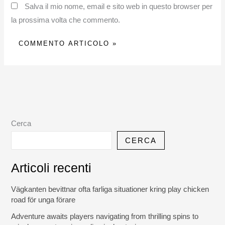
Salva il mio nome, email e sito web in questo browser per
la prossima volta che commento.
Cerca
CERCA
Articoli recenti
Vägkanten bevittnar ofta farliga situationer kring play chicken
road för unga förare
Adventure awaits players navigating from thrilling spins to