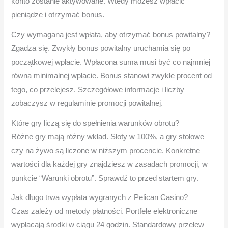
konto zostanie aktywowane. Wtedy możesz wpłacić
pieniądze i otrzymać bonus.
Czy wymagana jest wpłata, aby otrzymać bonus powitalny?
Zgadza się. Zwykły bonus powitalny uruchamia się po
początkowej wpłacie. Wpłacona suma musi być co najmniej
równa minimalnej wpłacie. Bonus stanowi zwykle procent od
tego, co przelejesz. Szczegółowe informacje i liczby
zobaczysz w regulaminie promocji powitalnej.
Które gry liczą się do spełnienia warunków obrotu?
Różne gry mają różny wkład. Sloty w 100%, a gry stołowe
czy na żywo są liczone w niższym procencie. Konkretne
wartości dla każdej gry znajdziesz w zasadach promocji, w
punkcie “Warunki obrotu”. Sprawdź to przed startem gry.
Jak długo trwa wypłata wygranych z Pelican Casino?
Czas zależy od metody płatności. Portfele elektroniczne
wypłacają środki w ciągu 24 godzin. Standardowy przelew