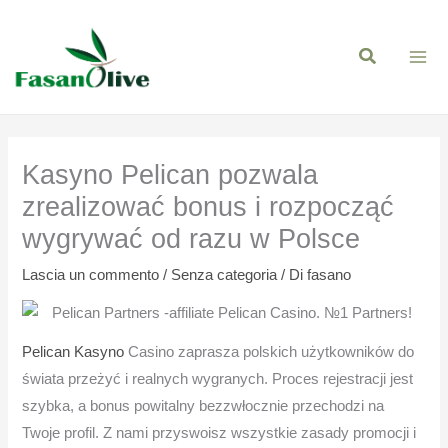
Vai
al
contenuto
Kasyno Pelican pozwala
zrealizować bonus i rozpocząć
wygrywać od razu w Polsce
Lascia un commento
/
Senza categoria
/ Di
fasano
Pelican Kasyno
Casino zaprasza polskich użytkowników do
świata przeżyć i realnych wygranych. Proces rejestracji jest
szybka, a bonus powitalny bezzwłocznie przechodzi na
Twoje profil. Z nami przyswoisz wszystkie zasady promocji i