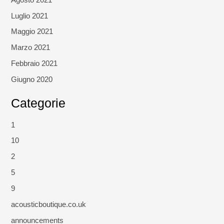
Luglio 2021
Maggio 2021
Marzo 2021
Febbraio 2021
Giugno 2020
Categorie
1
10
2
5
9
acousticboutique.co.uk
announcements