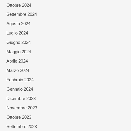
Ottobre 2024
Settembre 2024
Agosto 2024
Luglio 2024
Giugno 2024
Maggio 2024
Aprile 2024
Marzo 2024
Febbraio 2024
Gennaio 2024
Dicembre 2023
Novembre 2023
Ottobre 2023
Settembre 2023