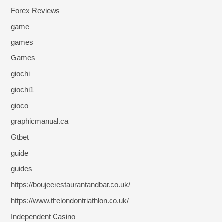
Forex Reviews
game
games
Games
giochi
giochi1
gioco
graphicmanual.ca
Gtbet
guide
guides
https://boujeerestaurantandbar.co.uk/
https://www.thelondontriathlon.co.uk/
Independent Casino