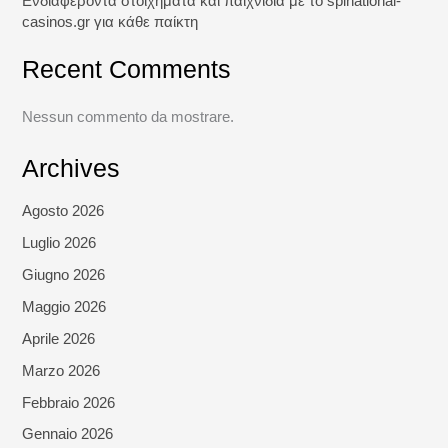
Ενδιαφέροντα στοιχήματα και παιχνίδια με το spinational-
casinos.gr για κάθε παίκτη
Recent Comments
Nessun commento da mostrare.
Archives
Agosto 2026
Luglio 2026
Giugno 2026
Maggio 2026
Aprile 2026
Marzo 2026
Febbraio 2026
Gennaio 2026