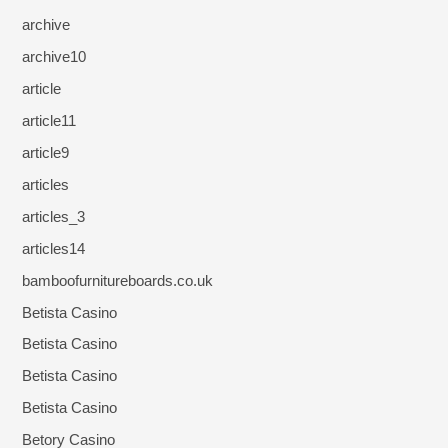
archive
archive10
article
article11
article9
articles
articles_3
articles14
bamboofurnitureboards.co.uk
Betista Casino
Betista Casino
Betista Casino
Betista Casino
Betory Casino