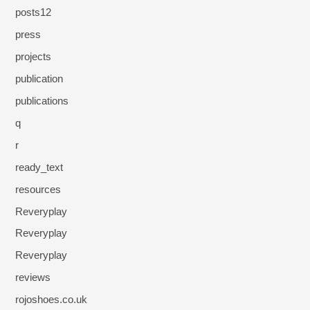
posts12
press
projects
publication
publications
q
r
ready_text
resources
Reveryplay
Reveryplay
Reveryplay
reviews
rojoshoes.co.uk