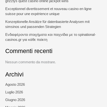
grizzlys quest casino online jackpot wins
Exceptionnel divertissement et nouveau casino en ligne
suisse pour une expérience unique
Konzeptionelle Ansätze für datenbasierte Analysen mit
simsinos und passenden Strategien
Ενδιαφέροντα στοιχήματα και παιχνίδια με το spinational-
casinos.gr για κάθε παίκτη
Commenti recenti
Nessun commento da mostrare.
Archivi
Agosto 2026
Luglio 2026
Giugno 2026