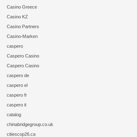
Casino Greece
Casino KZ
Casino Partners
Casino-Marken
caspero
Caspero Casino
Caspero Casino
caspero de
caspero el
caspero fr
caspero it
catalog
chinabridgegroup.co.uk
citiescop26.ca