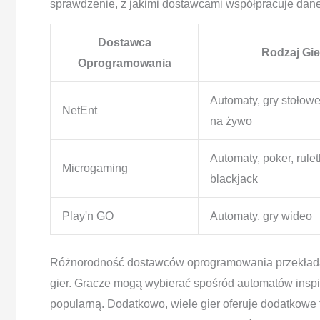
sprawdzenie, z jakimi dostawcami współpracuje dane
Dostawca
Rodzaj Gie
Oprogramowania
Automaty, gry stołow
NetEnt
na żywo
Automaty, poker, rulet
Microgaming
blackjack
Play'n GO
Automaty, gry wideo
Różnorodność dostawców oprogramowania przekłada 
gier. Gracze mogą wybierać spośród automatów inspir
popularną. Dodatkowo, wiele gier oferuje dodatkowe 