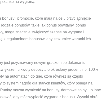
ją szanse na wygraną.
 bonusy i promocje, które mają na celu przyciągnięcie
 rodzaje bonusów, takie jak bonus powitalny, bonus
wy, mogą znacznie zwiększyć szanse na wygraną i
się z regulaminem bonusów, aby zrozumieć warunki ich
óry jest przyznawany nowym graczom po dokonaniu
większeniu kwoty depozytu o określony procent, np. 100%
y na automatach do gier, które również są często
o system nagród dla stałych klientów, który polega na
 Punkty można wymienić na bonusy, darmowe spiny lub inne
postawić, aby móc wypłacić wygrane z bonusu. Wysoki obrót