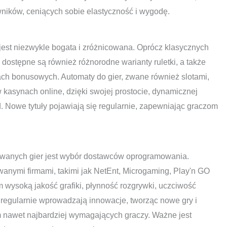
wników, ceniących sobie elastyczność i wygodę.
, jest niezwykle bogata i zróżnicowana. Oprócz klasycznych
t, dostępne są również różnorodne warianty ruletki, a także
ach bonusowych. Automaty do gier, zwane również slotami,
 kasynach online, dzięki swojej prostocie, dynamicznej
. Nowe tytuły pojawiają się regularnie, zapewniając graczom
wanych gier jest wybór dostawców oprogramowania.
wanymi firmami, takimi jak NetEnt, Microgaming, Play'n GO
wysoką jakość grafiki, płynność rozgrywki, uczciwość
 regularnie wprowadzają innowacje, tworząc nowe gry i
m nawet najbardziej wymagających graczy. Ważne jest