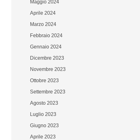
Maggio 2024
Aprile 2024
Marzo 2024
Febbraio 2024
Gennaio 2024
Dicembre 2023
Novembre 2023
Ottobre 2023
Settembre 2023
Agosto 2023
Luglio 2023
Giugno 2023
Aprile 2023