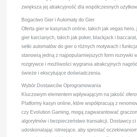
zwiększa jej atrakcyjność dla współczesnych użytko
Bogactwo Gier i Automaty do Gier
Oferta gier w kasynach online, takich jak vegas hero
gier karcianych, takich jak poker, blackjack i baccara
setki automatów do gier o różnych motywach i funkcj
stanowią jedną z najpopularniejszych form rozrywki w
rozgrywce i możliwości wygrania atrakcyjnych nagród
świeże i ekscytujące doświadczenia.
Wybór Dostawców Oprogramowania
Kluczowym elementem wpływającym na jakość ofero
Platformy kasyn online, które współpracują z renomo
czy Evolution Gaming, mogą zagwarantować graczom 
algorytmów i bezpieczeństwo transakcji. Dostawcy ci
udoskonalając istniejące, aby sprostać oczekiwanio