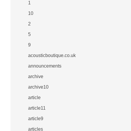
1
10
2
5
9
acousticboutique.co.uk
announcements
archive
archive10
article
article11
article9
articles