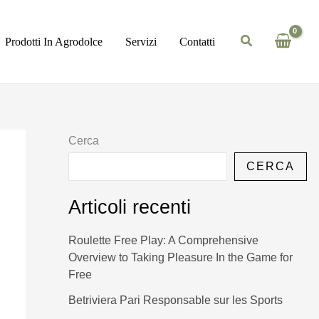
Prodotti In Agrodolce
Servizi
Contatti
Cerca
CERCA
Articoli recenti
Roulette Free Play: A Comprehensive
Overview to Taking Pleasure In the Game for
Free
Betriviera Pari Responsable sur les Sports