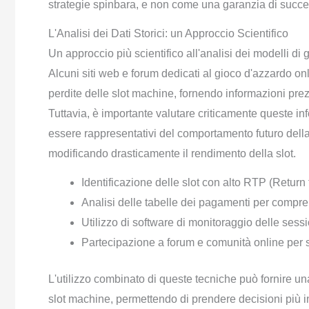
strategie spinbara, e non come una garanzia di succe
L'Analisi dei Dati Storici: un Approccio Scientifico
Un approccio più scientifico all'analisi dei modelli di g
Alcuni siti web e forum dedicati al gioco d'azzardo onli
perdite delle slot machine, fornendo informazioni prezi
Tuttavia, è importante valutare criticamente queste in
essere rappresentativi del comportamento futuro della
modificando drasticamente il rendimento della slot.
Identificazione delle slot con alto RTP (Return 
Analisi delle tabelle dei pagamenti per compre
Utilizzo di software di monitoraggio delle sessi
Partecipazione a forum e comunità online per s
L'utilizzo combinato di queste tecniche può fornire u
slot machine, permettendo di prendere decisioni più inf