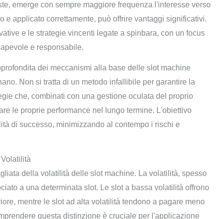
ueste, emerge con sempre maggiore frequenza l'interesse verso
e applicato correttamente, può offrire vantaggi significativi.
vative e le strategie vincenti legate a spinbara, con un focus
sapevole e responsabile.
rofondita dei meccanismi alla base delle slot machine
no. Non si tratta di un metodo infallibile per garantire la
ategie che, combinati con una gestione oculata del proprio
are le proprie performance nel lungo termine. L'obiettivo
lità di successo, minimizzando al contempo i rischi e
olatilità
liata della volatilità delle slot machine. La volatilità, spesso
ociato a una determinata slot. Le slot a bassa volatilità offrono
iore, mentre le slot ad alta volatilità tendono a pagare meno
prendere questa distinzione è cruciale per l'applicazione