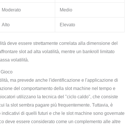
Moderato
Medio
Alto
Elevato
ilità deve essere strettamente correlata alla dimensione del
frontare slot ad alta volatilità, mentre un bankroll limitato
ssa volatilità.
i Gioco
tilità, ma prevede anche l'identificazione e l'applicazione di
rvazione del comportamento della slot machine nel tempo e
iocatori utilizzano la tecnica del "ciclo caldo", che consiste
 cui la slot sembra pagare più frequentemente. Tuttavia, è
 indicativi di quelli futuri e che le slot machine sono governate
 gioco deve essere considerato come un complemento alle altre