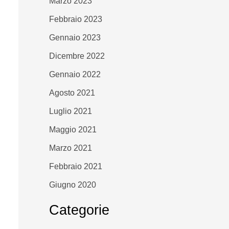
Marzo 2023
Febbraio 2023
Gennaio 2023
Dicembre 2022
Gennaio 2022
Agosto 2021
Luglio 2021
Maggio 2021
Marzo 2021
Febbraio 2021
Giugno 2020
Categorie